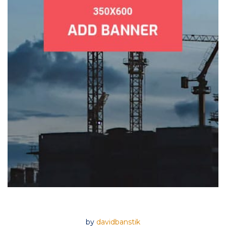
by
davidbanstik